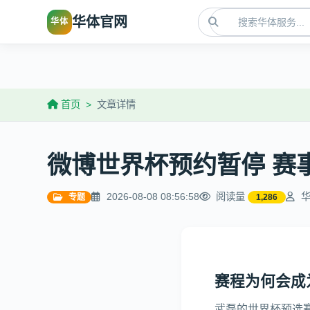
华体官网
华体
首页
文章详情
微博世界杯预约暂停 赛
2026-08-08 08:56:58
阅读量
华
专题
1,286
赛程为何会成
武磊的世界杯预选