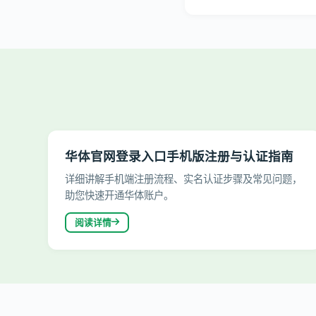
华体官网登录入口手机版注册与认证指南
详细讲解手机端注册流程、实名认证步骤及常见问题，
助您快速开通华体账户。
阅读详情