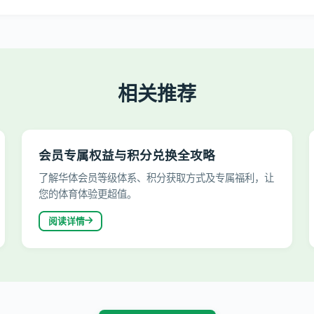
相关推荐
会员专属权益与积分兑换全攻略
了解华体会员等级体系、积分获取方式及专属福利，让
您的体育体验更超值。
阅读详情